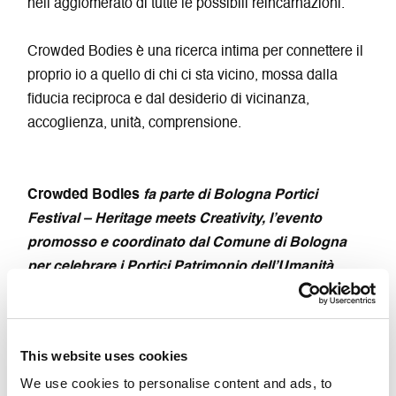
nell’agglomerato di tutte le possibili reincarnazioni.
Crowded Bodies è una ricerca intima per connettere il
proprio io a quello di chi ci sta vicino, mossa dalla
fiducia reciproca e dal desiderio di vicinanza,
accoglienza, unità, comprensione.
Crowded Bodies
fa parte di Bologna Portici
Festival – Heritage meets Creativity, l’evento
promosso e coordinato dal Comune di Bologna
per celebrare i Portici Patrimonio dell’Umanità
UNESCO nell’ambito del cartellone di eventi
Bologna Estate. Il progetto è stato finanziato
dall’Unione europea – Fondi Strutturali e di
This website uses cookies
Investimento Europei, nell’ambito del Programma
We use cookies to personalise content and ads, to
Operativo Città Metropolitane 2014-2020 e della