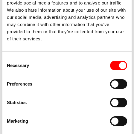
provide social media features and to analyse our traffic.
risposta dell’Unione alla pandemia di COVID-19
We also share information about your use of our site with
our social media, advertising and analytics partners who
may combine it with other information that you’ve
Date per questo appuntamento:
provided to them or that they’ve collected from your use
of their services.
18/06/2023 – H 20.30
Consent
Cimitero Monumentale della Certosa
Necessary
Selection
Via della Certosa, 18, Bologna, BO, Italia
Preferences
Ingresso
Statistics
Ingresso gratuito e su prenotazione al link eventbrite
qui sotto
Marketing