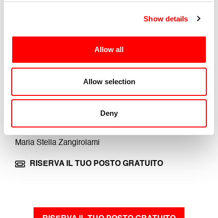
Regia e conduzione:
Show details
Daniele Ninarello
Allow all
Performer:
Giulia Amadori, Denise Ania, Agave Barone, Silvia
Brazzale, Daniele Chieppa, Annamaria D’Adamo,
Allow selection
Giuditta de Concini, Miriana Erario, Helena Falabino,
Sara Giordani, Giulia Guadagnoli, Chiara Mannucci,
Deny
Mauro Meneghelli, Anna Rolfi, Alessandro Tampieri,
Pietro Tomasi, Emanuele Tontini, Davide Uccellari,
Maria Stella Zangirolami
RISERVA IL TUO POSTO GRATUITO