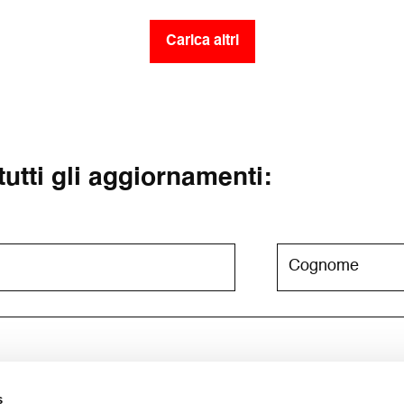
Carica altri
 tutti gli aggiornamenti:
s
e newsletter. Per maggiori informazioni consulta l'
informativa su