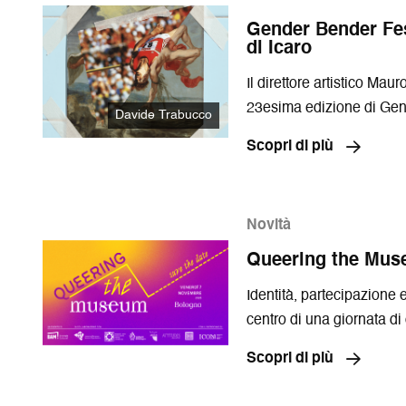
Gender Bender Fest
di Icaro
Il direttore artistico Mau
23esima edizione di Gen
Davide Trabucco
Scopri di più
Novità
Queering the Mu
Identità, partecipazione 
centro di una giornata d
all’interno di Gender Be
Scopri di più