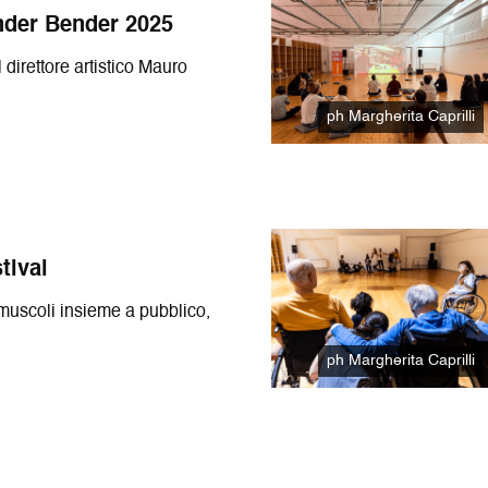
nder Bender 2025
 direttore artistico Mauro
ph Margherita Caprilli
tival
muscoli insieme a pubblico,
ph Margherita Caprilli