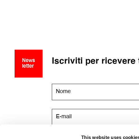
Iscriviti per ricevere
News
letter
This website uses cookie
Acconsento a ricevere via email l