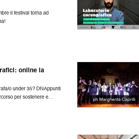
bre il festival torna ad
na!
fici: online la
rafa/o under 35? DNAppunti
percorso per sostenere e
ph Margherita Caprilli
e artistica! La call scade il