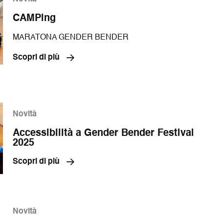
i
r
n
a
CAMPing
e
s
MARATONA GENDER BENDER
t
r
Scopri di più
a
Novità
Accessibilità a Gender Bender Festival
2025
Scopri di più
Novità