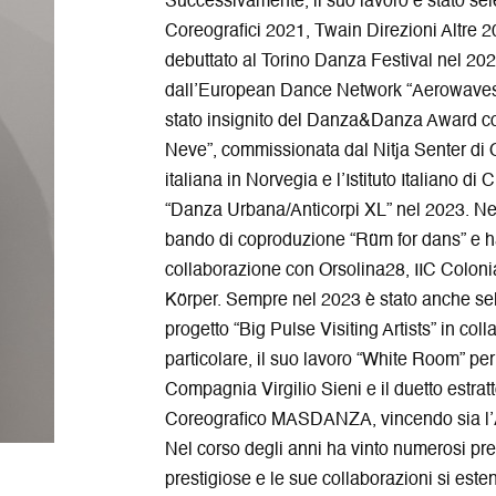
Successivamente, il suo lavoro è stato s
Coreografici 2021, Twain Direzioni Altre
debuttato al Torino Danza Festival nel 202
dall’European Dance Network “Aerowaves” e
stato insignito del Danza&Danza Award c
Neve”, commissionata dal Nitja Senter di 
italiana in Norvegia e l’Istituto Italiano d
“Danza Urbana/Anticorpi XL” nel 2023. Nel
bando di coproduzione “Rüm for dans” e ha
collaborazione con Orsolina28, IIC Coloni
Körper. Sempre nel 2023 è stato anche sele
progetto “Big Pulse Visiting Artists” in co
particolare, il suo lavoro “White Room” p
Compagnia Virgilio Sieni e il duetto estrat
Coreografico MASDANZA, vincendo sia l’A
Nel corso degli anni ha vinto numerosi prem
prestigiose e le sue collaborazioni si este