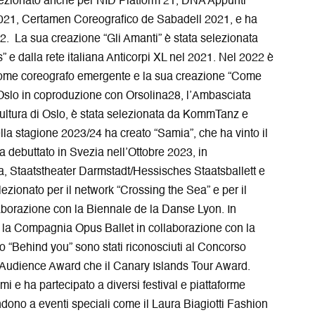
elezionato anche per NID Platform 21, DNA Appunti
a
r
a
r
e
p
 2021, Certamen Coreografico de Sabadell 2021, e ha
e
i
r
2. La sua creazione “Gli Amanti” è stata selezionata
s
n
e
 dalla rete italiana Anticorpi XL nel 2021. Nel 2022 è
i
u
i
ome coreografo emergente e la sua creazione “Come
a
n
n
Oslo in coproduzione con Orsolina28, l’Ambasciata
p
a
u
r
n
n
i Cultura di Oslo, è stata selezionata da KommTanz e
e
u
a
la stagione 2023/24 ha creato “Samia”, che ha vinto il
i
o
n
 debuttato in Svezia nell’Ottobre 2023, in
n
v
u
a, Staatstheater Darmstadt/Hessisches Staatsballett e
u
a
o
n
f
v
zionato per il network “Crossing the Sea” e per il
a
i
a
llaborazione con la Biennale de la Danse Lyon. In
n
n
f
er la Compagnia Opus Ballet in collaborazione con la
u
e
i
to “Behind you” sono stati riconosciuti al Concorso
o
s
n
v
t
e
udience Award che il Canary Islands Tour Award.
a
r
s
i e ha partecipato a diversi festival e piattaforme
f
a
t
ndono a eventi speciali come il Laura Biagiotti Fashion