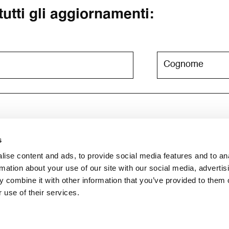
 tutti gli aggiornamenti:
s
e newsletter. Per maggiori informazioni consulta l'
informativa su
ise content and ads, to provide social media features and to an
rmation about your use of our site with our social media, advertis
 combine it with other information that you’ve provided to them o
 use of their services.