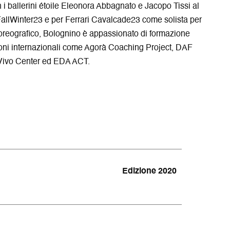
i
r
i ballerini étoile Eleonora Abbagnato e Jacopo Tissi al
n
a
 FallWinter23 e per Ferrari Cavalcade23 come solista per
e
s
oreografico, Bolognino è appassionato di formazione
t
ioni internazionali come Agorà Coaching Project, DAF
r
 Vivo Center ed EDA ACT.
a
Edizione 2020