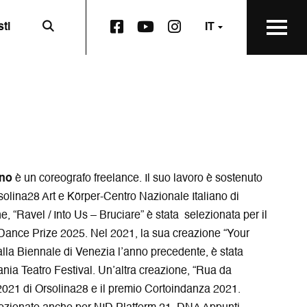
L
L
L
sti
IT
a
a
a
p
p
p
a
a
a
g
g
g
i
i
i
n
n
n
a
a
a
F
Y
I
a
o
n
c
u
s
ino
è un coreografo freelance. Il suo lavoro è sostenuto
e
t
t
lina28 Art e Körper-Centro Nazionale Italiano di
b
u
a
 “Ravel / Into Us – Bruciare” è stata selezionata per il
o
b
g
Dance Prize 2025. Nel 2021, la sua creazione “Your
o
e
r
k
s
a
lla Biennale di Venezia l’anno precedente, è stata
S
i
m
ania Teatro Festival. Un’altra creazione, “Rua da
q
a
s
 2021 di Orsolina28 e il premio Cortoindanza 2021.
u
p
i