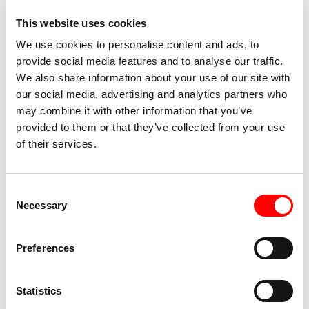
Circuito Multidisciplinare dello Spettacolo, Coorpi, Didee
This website uses cookies
Arti e Comunicazioni, Mosaico Danza, Zerogrammi);
We use cookies to personalise content and ads, to
Operaestate Festival Veneto e Centro per la Scena
provide social media features and to analyse our traffic.
Contemporanea CSC Bassano del Grappa; Triennale
We also share information about your use of our site with
Milano Teatro; Fondazione Teatro Grande di Brescia;
our social media, advertising and analytics partners who
may combine it with other information that you’ve
Festival Bolzano Danza – Fondazione Haydn; Gender
provided to them or that they’ve collected from your use
Bender Festival; “Memory in Motion. Re-Membering Dance
of their services.
History (Mnemedance)” – Università Ca’ Foscari Venezia;
DAMS – Università degli Studi di Torino ,con il
coordinamento scientifico di Susanne Franco.
Consent
Necessary
Selection
Spettacoli Correlati
Preferences
Statistics