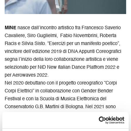
MINE
nasce dall’incontro artistico fra Francesco Saverio
Cavaliere, Siro Guglielmi, Fabio Novembrini, Roberta
Racis e Silvia Sisto.
“Esercizi per un manifesto poetico”,
vincitore dell’edizione 2019 di DNA Appunti Coreografici
segna l’inizio della loro collaborazione artistica e viene
selezionato per NID New Italian Dance Platfrom 2022 e
per Aerowaves 2022.
Nel 2020 debuttano con il progetto coreografico “Corpi
Corpi Elettrici”
in collaborazione con Gender Bender
Festival e con la Scuola di Musica Elettronica del
Conservatorio G.B. Martini di Bologna. Nel 2021 sono
coreografi per il progetto “Swans never die” (Danzare la
memoria 2020 – 2022)
un progetto di Lavanderia a Vapore
– Centro di Residenza per la Danza (Piemonte dal Vivo –