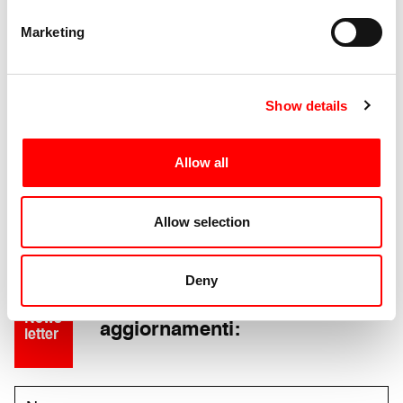
Esercizi per un manifesto poetico
Marketing
Edizione 2021
Show details
Corpi elettrici
Allow all
Edizione 2020
Allow selection
Deny
Iscriviti per ricevere tutti gli
News
aggiornamenti:
letter