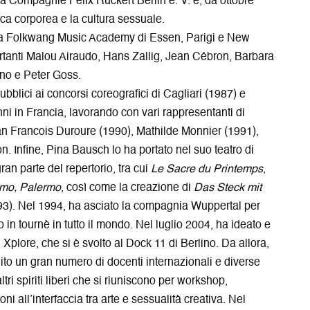
ella Compagnie Felix Ruckert Berlin e. V. e, da ottobre
a
r
a
r
e
p
erca corporea e la cultura sessuale.
e
i
r
lla Folkwang Music Academy di Essen, Parigi e New
s
n
e
ortanti Malou Airaudo, Hans Zallig, Jean Cébron, Barbara
i
u
i
no e Peter Goss.
a
n
n
ubblici ai concorsi coreografici di Cagliari (1987) e
p
a
u
r
n
n
ni in Francia, lavorando con vari rappresentanti di
e
u
a
an Francois Duroure (1990), Mathilde Monnier (1991),
i
o
n
 Infine, Pina Bausch lo ha portato nel suo teatro di
n
v
u
an parte del repertorio, tra cui
Le Sacre du Printemps
,
u
a
o
n
f
v
rmo, Palermo
, così come la creazione di
Das Steck mit
a
i
a
3). Nel 1994, ha asciato la compagnia Wuppertal per
n
n
f
o in tournè in tutto il mondo. Nel luglio 2004, ha ideato e
u
e
i
 Xplore, che si è svolto al Dock 11 di Berlino. Da allora,
o
s
n
v
t
e
unito un gran numero di docenti internazionali e diverse
a
r
s
ltri spiriti liberi che si riuniscono per workshop,
f
a
t
i all’interfaccia tra arte e sessualità creativa. Nel