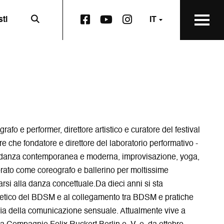
L
L
L
sti
IT
a
a
a
p
p
p
a
a
a
g
g
g
i
i
i
n
n
n
a
a
a
F
Y
I
a
o
n
c
u
s
rafo e performer, direttore artistico e curatore del festival
e
t
t
tre che fondatore e direttore del laboratorio performativo -
b
u
a
to danza contemporanea e moderna, improvisazione, yoga,
o
b
g
vorato come coreografo e ballerino per moltissime
o
e
r
k
s
a
si alla danza concettuale.Da dieci anni si sta
S
i
m
oretico del BDSM e al collegamento tra BDSM e pratiche
q
a
s
sofia della comunicazione sensuale. Attualmente vive a
u
p
i