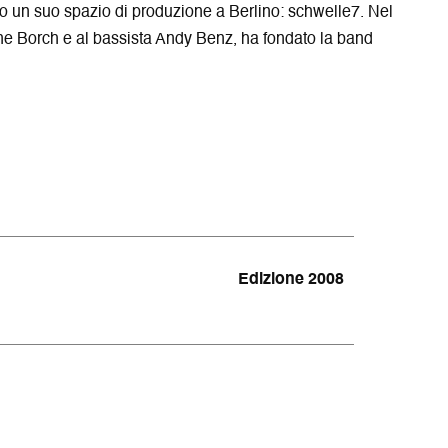
i
r
o un suo spazio di produzione a Berlino: schwelle7. Nel
n
a
ine Borch e al bassista Andy Benz, ha fondato la band
e
s
t
r
a
Edizione 2008