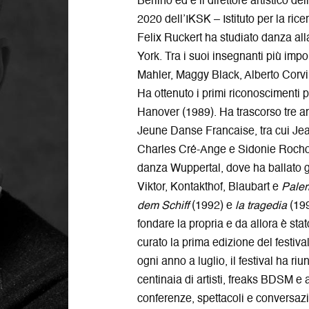
Berlino ed è il direttore artistico d
2020 dell’IKSK – Istituto per la ric
Felix Ruckert ha studiato danza a
York. Tra i suoi insegnanti più imp
Mahler, Maggy Black, Alberto Corvi
Ha ottenuto i primi riconoscimenti p
Hanover (1989). Ha trascorso tre an
Jeune Danse Francaise, tra cui Je
Charles Cré-Ange e Sidonie Rochon.
danza Wuppertal, dove ha ballato gr
Viktor, Kontakthof, Blaubart e
Pale
dem Schiff
(1992) e
la tragedia
(199
fondare la propria e da allora è stat
curato la prima edizione del festival
ogni anno a luglio, il festival ha ri
centinaia di artisti, freaks BDSM e a
conferenze, spettacoli e conversazion