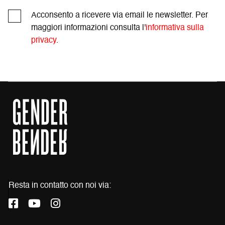
Acconsento a ricevere via email le newsletter. Per
maggiori informazioni consulta l'
informativa sulla
privacy
.
Resta in contatto con noi via:
L
L
L
a
a
a
p
p
p