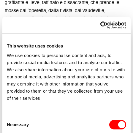
graffiante e lieve, raffinato e dissacrante, che prende le
mosse dall’operetta, dalla rivista, dal vaudeville,
dall’avanspettacolo e dal varietà ma che è, tuttavia,
difficilmente inquadrabile in definizioni di genere e
contenuto. Entra giovanissimo nella Compagnia
dell’Alberello, che vanta tra i suoi membri anche Ferruccio
This website uses cookies
Soleri. Si trasferisce poi a Roma, dove lavora come attore
We use cookies to personalise content and ads, to
cinematografico e di fotoromanzi. Segue lezioni
provide social media features and to analyse our traffic.
all’Accademia d’Arte Drammatica, continua a recitare e
We also share information about your use of our site with
frequenta l’università, laureandosi a pieni voti nel 1959
our social media, advertising and analytics partners who
con una tesi su Henry Becque; per un anno insegna
may combine it with other information that you’ve
provided to them or that they’ve collected from your use
letteratura francese in un liceo. Nel 1958, Aldo Trionfo lo
of their services.
chiama a far parte della compagnia genovese La borsa di
Arlecchino che abbandonerà nel 1960 per proseguire la
carriera autonomamente.
Consent
Inizia a lavorare in televisione, accrescendo la sua
Necessary
Selection
notorietà, e nel 1961 presenta Canzonissima con Sandra