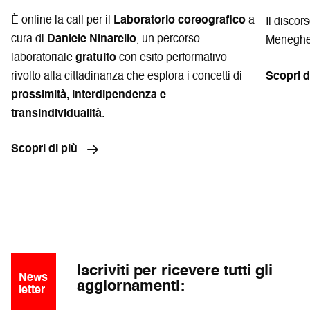
È online la call per il
Laboratorio coreografico
a
Il discor
cura di
Daniele Ninarello
, un percorso
Meneghel
laboratoriale
gratuito
con esito performativo
rivolto alla cittadinanza che esplora i concetti di
Scopri d
prossimità, interdipendenza e
transindividualità
.
Scopri di più
Iscriviti per ricevere tutti gli
News
aggiornamenti:
letter