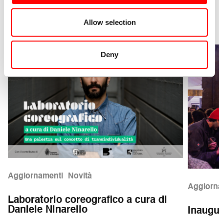
Scopri le altre news
Allow selection
Scopri di più
Deny
Aggiornamenti
Novità
Aggiorn
Laboratorio coreografico a cura di
Daniele Ninarello
Inaugu