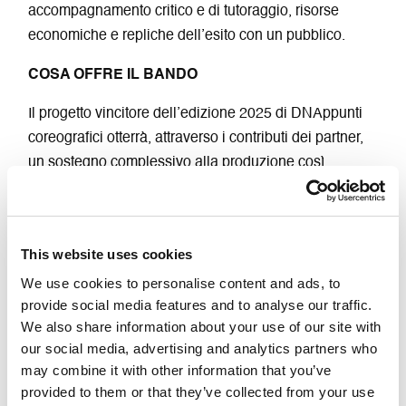
accompagnamento critico e di tutoraggio, risorse
economiche e repliche dell’esito con un pubblico.
COSA OFFRE IL BANDO
Il progetto vincitore dell’edizione 2025 di DNAppunti
coreografici otterrà, attraverso i contributi dei partner,
un sostegno complessivo alla produzione così
definito:
39 giorni di residenza artistica nell’anno 2026
This website uses cookies
Contributo economico complessivo di un max.
We use cookies to personalise content and ads, to
18.500,00 euro
provide social media features and to analyse our traffic.
5 repliche del progetto realizzato all’interno delle
We also share information about your use of our site with
programmazioni dei partner
our social media, advertising and analytics partners who
may combine it with other information that you’ve
Percorso di accompagnamento critico e tutoraggio
provided to them or that they’ve collected from your use
curato dai partner di progetto