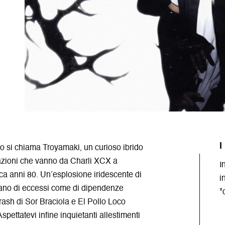
I
no si chiama Troyamaki, un curioso ibrido
pirazioni che vanno da Charli XCX a
I
ica anni 80. Un’esplosione iridescente di
i
ntano di eccessi come di dipendenze
*
 trash di Sor Braciola e El Pollo Loco
pettatevi infine inquietanti allestimenti