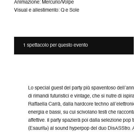
Animazione: Mercurio/Volpe
Visual e allestimento: Q e Sole
1 spettacolo per questo evento
Lo special guest del party più spaventoso dell’an
di rimandi futuristici e vintage, che si nutre di is
Raffaella Carrà, dalla hardcore techno all’elettron
energia e bassi, su cui scivolano testi che racco
affettive. Il party spazierà poi dalla selezione pop
(Esauritə) al sound hyperpop del duo DisASStro. As