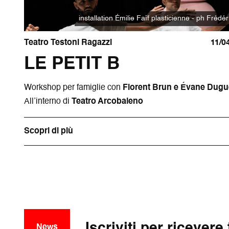
installation Émilie Faïf plasticienne - ph Frédér
Teatro Testoni Ragazzi
11/0
LE PETIT B
Workshop per famiglie con
Florent Brun e Évane Dugu
All’interno di
Teatro Arcobaleno
Scopri di più
Iscriviti per ricevere
News