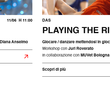
11/06
H 11:00
DAS
PLAYING THE R
e Diana Anselmo
Giocare / danzare mettendosi in gio
Workshop con
Juri Roverato
In collaborazione con
MUVet Bologna
Scopri di più