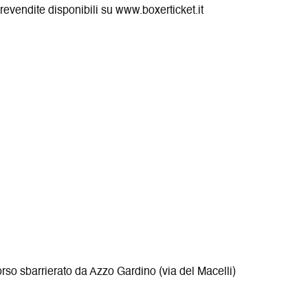
i
r
revendite disponibili su www.boxerticket.it
n
a
e
s
t
r
a
orso sbarrierato da Azzo Gardino (via del Macelli)