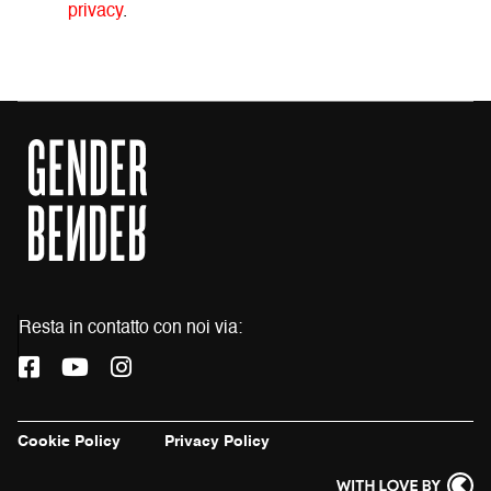
privacy
.
Resta in contatto con noi via:
L
L
L
a
a
a
p
p
p
a
a
a
Cookie Policy
Privacy Policy
g
g
g
i
i
i