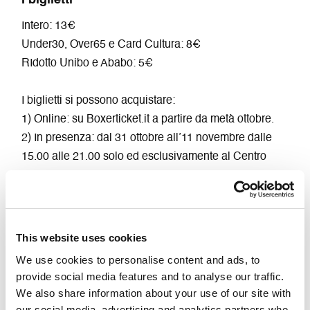
Intero: 13€
Under30, Over65 e Card Cultura: 8€
RIdotto Unibo e Ababo: 5€
I biglietti si possono acquistare:
1) Online: su Boxerticket.it a partire da metà ottobre.
2) In presenza: dal 31 ottobre all’11 novembre dalle
15.00 alle 21.00 solo ed esclusivamente al Centro
Festival di Gender Bender, allestito presso DAS –
Dispositivo Arti Sperimentali in via del Porto 11/b.
*NON sarà presente la biglietteria nei luoghi degli
eventi.
This website uses cookies
We use cookies to personalise content and ads, to
Per maggiori dettagli: biglietteria@genderbender.it
provide social media features and to analyse our traffic.
We also share information about your use of our site with
Info su biglietti e abbonamenti
our social media, advertising and analytics partners who