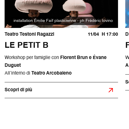
installation Émilie Faïf plasticienne - ph Frédéric Iovino
Teatro Testoni Ragazzi
11/04
H 17:00
D
LE PETIT B
Workshop per famiglie con
Florent Brun e Évane
W
Duguet
A
All’interno di
Teatro Arcobaleno
S
Scopri di più