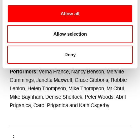
Lighting Designer
: Dread
Allow all
Fotografa (Ritratti):
Casey Orr
Dance Artist
: Izzy Brittain
Allow selection
Dance Artist
: Kate Cox
Deny
Dance Artist
: Bakani Pick-Up
Performers
: Verna France, Nancy Benson, Merville
Cummings, Janetta Maxwell, Grace Gibbons, Robbie
Lenton, Helen Thompson, Mike Thompson, Mr Chui,
Mike Baynham, Denise Sherlock, Peter Woods, Abril
Priganica, Carol Priganica and Kath Osgerby.