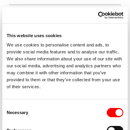
Ingresso gratuito
This website uses cookies
We use cookies to personalise content and ads, to
Accessibilità
provide social media features and to analyse our traffic.
We also share information about your use of our site with
Interpretariato in LIS
our social media, advertising and analytics partners who
may combine it with other information that you’ve
provided to them or that they’ve collected from your use
Accessibile per persone su sedia a rotelle e
of their services.
persone con difficoltà motoria tramite ascensore o
tramite percorso sbarrierato da Azzo Gardino (Via
del Macello)
Consent
Necessary
Selection
Servizi igienici parzialmente accessibili