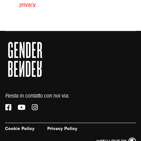
privacy
.
Resta in contatto con noi via:
L
L
L
a
a
a
p
p
p
a
a
a
Cookie Policy
Privacy Policy
g
g
g