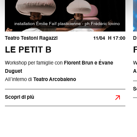
installation Émilie Faïf plasticienne - ph Frédéric Iovino
Teatro Testoni Ragazzi
11/04
H 17:00
D
LE PETIT B
Workshop per famiglie con
Florent Brun e Évane
W
Duguet
A
All’interno di
Teatro Arcobaleno
S
Scopri di più