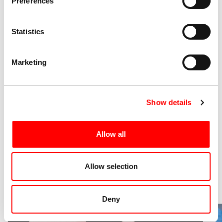
Preferences
Presenza di effetti visivi critici per persone con
TW
epilessia o altre condizioni vestibolari
Statistics
Presenza di rumori forti (tappi per le orecchie
TW
disponibili su richiesta in cassa)
Marketing
Scopri gli altri appuntamenti
del festival
Show details
Scopri di più
Allow all
2 Spettacoli
Allow selection
Deny