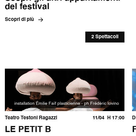
del festival
Scopri di più
2 Spettacoli
installation Émilie Faïf plasticienne - ph Frédéric Iovino
Teatro Testoni Ragazzi
11/04
H 17:00
D
LE PETIT B