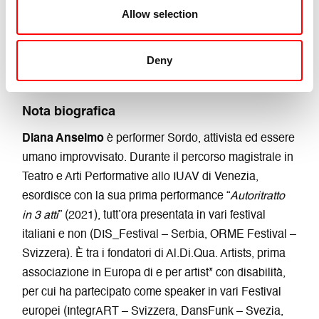
Con il sostegno di
: MilanOltre Festival e Oriente
Allow selection
Occidente Residenze artistiche, PARC – Performing
Arts Research Centre, Centro di Residenza della
Toscana (Armunia – CapoTrave/Kilowatt)
Deny
Nota biografica
Diana Anselmo
è performer Sordo, attivista ed essere
umano improvvisato. Durante il percorso magistrale in
Teatro e Arti Performative allo IUAV di Venezia,
esordisce con la sua prima performance “
Autoritratto
in 3 atti
” (2021), tutt’ora presentata in vari festival
italiani e non (DIS_Festival – Serbia, ORME Festival –
Svizzera).
È tra i fondatori di Al.Di.Qua. Artists, prima
associazione in Europa di e per artist* con disabilità,
per cui ha partecipato come speaker in vari Festival
europei (IntegrART – Svizzera, DansFunk – Svezia,