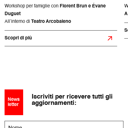
Workshop per famiglie con
Florent Brun e Évane
W
Duguet
A
All’interno di
Teatro Arcobaleno
S
Scopri di più
Iscriviti per ricevere tutti gli
News
aggiornamenti:
letter