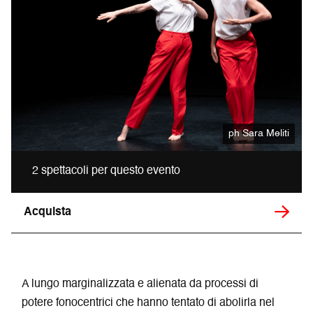
ph Sara Meliti
2 spettacoli per questo evento
Acquista
A lungo marginalizzata e alienata da processi di
potere fonocentrici che hanno tentato di abolirla nel