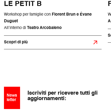
LE PETIT B
Workshop per famiglie con
Florent Brun e Évane
W
Duguet
A
All’interno di
Teatro Arcobaleno
S
Scopri di più
Iscriviti per ricevere tutti gli
News
aggiornamenti:
letter