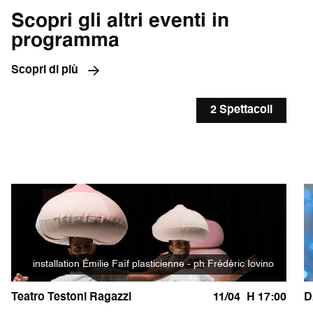
Scopri gli altri eventi in
programma
Scopri di più
2 Spettacoli
installation Émilie Faïf plasticienne - ph Frédéric Iovino
Teatro Testoni Ragazzi
11/04
H 17:00
D