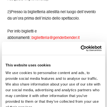
2)Presso la biglietteria allestita nel luogo dell’evento
da un’ora prima dell’inizio dello spettacolo.
Per info biglietti e
abbonamenti:
biglietteria@genderbender.it
Acquista biglietto: 6/8€
Acquista Abbonamento TUTTO CINEMA (14
appuntamenti): 70€
Acquista Abbonamento CINEMA (3
appuntamenti da concordare per mail): 15€
This website uses cookies
Causa emergenza sanitaria è fortemente
We use cookies to personalise content and ads, to
consigliato l’uso della mascherina
provide social media features and to analyse our traffic.
We also share information about your use of our site with
our social media, advertising and analytics partners who
may combine it with other information that you’ve
provided to them or that they’ve collected from your use