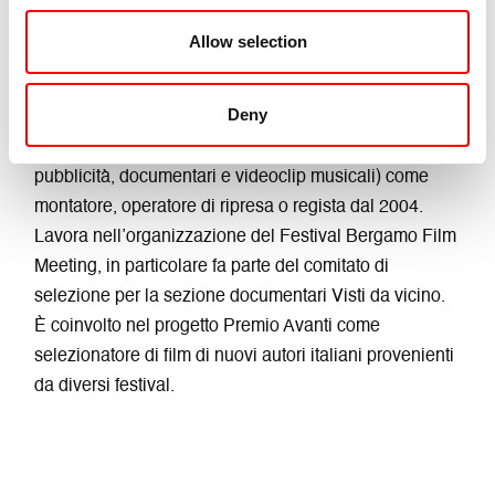
Allow selection
Andrea Zanoli
(Bergamo, 1981) è operatore e
Deny
documentarista. Partecipa alla produzione di
numerose opere audiovisive (cortometraggi,
pubblicità, documentari e videoclip musicali) come
montatore, operatore di ripresa o regista dal 2004.
Lavora nell’organizzazione del Festival Bergamo Film
Meeting, in particolare fa parte del comitato di
selezione per la sezione documentari Visti da vicino.
È coinvolto nel progetto Premio Avanti come
selezionatore di film di nuovi autori italiani provenienti
da diversi festival.