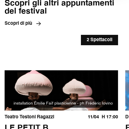
Scopri gli altri appuntamenti
del festival
Scopri di più
2 Spettacoli
installation Émilie Faïf plasticienne - ph Frédéric Iovino
Teatro Testoni Ragazzi
11/04
H 17:00
D
LE PETIT B