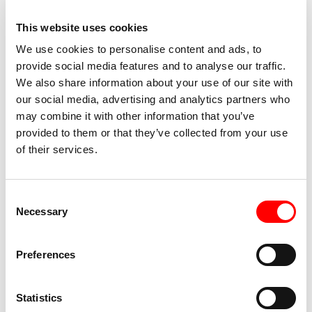
This website uses cookies
We use cookies to personalise content and ads, to
provide social media features and to analyse our traffic.
We also share information about your use of our site with
our social media, advertising and analytics partners who
may combine it with other information that you’ve
provided to them or that they’ve collected from your use
of their services.
Juri Roverato
– Insegnante di danza/teatro,
danzatore, coreografo e attore. Artista con tetraparesi
Consent
spastica, è laureato in filosofia. Ha praticato arti
Necessary
Selection
marziali e danza dal 1999; è insegnante di
Danceability dal 2001. Frequenta seminari di Contact
Preferences
Improvisation con Laura Scudella, Laura Banfi, Vasco
Mirandola e Urs Stauffer, corsi di teatro con Patrice
Statistics
Guillaumet; studia con Elena Borgatti, Danza