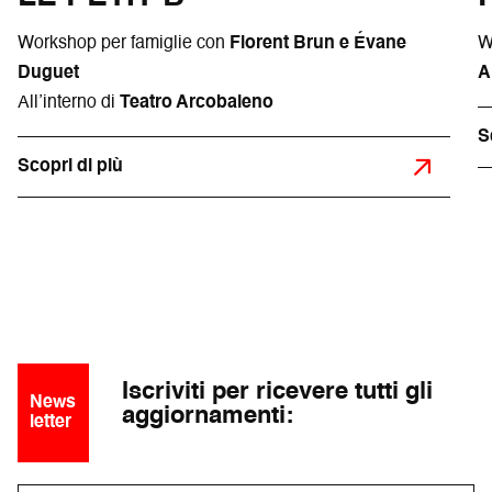
Workshop per famiglie con
Florent Brun e Évane
W
Duguet
A
All’interno di
Teatro Arcobaleno
S
Scopri di più
Iscriviti per ricevere tutti gli
News
aggiornamenti:
letter