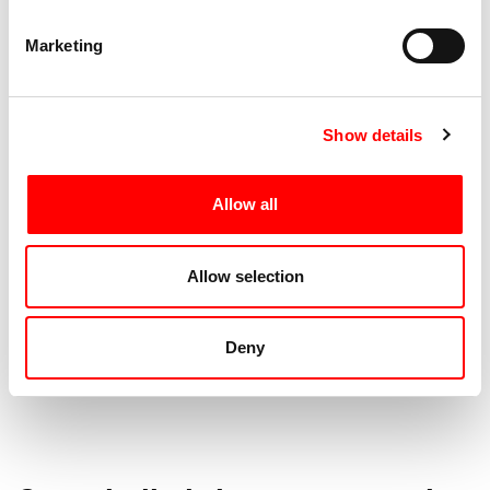
Sensibile con Claude Coldy; studia danza integrata,
Anatomia Esperienziale e Improvvisazione con
Marketing
Susanna Recchia, Adam Gain e con Tanja Erhart
della compagnia Candoco.
Show details
È stato attore nel “
Purgatorio
” di Romeo Castellucci
per la Societas Raffaello Sanzio. E’ oggi docente del
corso di Alta Formazione
One more dance?
Allow all
organizzato da Aterballetto e CNA di Reggio Emilia.
Allow selection
Deny