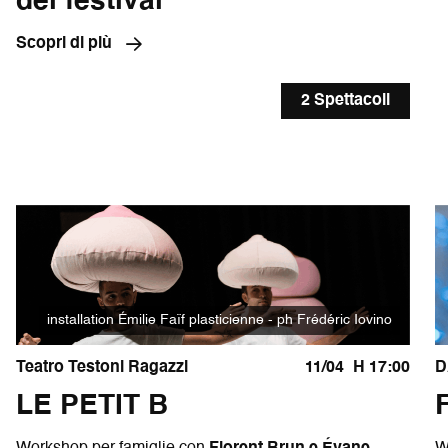
del festival
Scopri di più
2 Spettacoli
installation Émilie Faïf plasticienne - ph Frédéric Iovino
Teatro Testoni Ragazzi
11/04
H 17:00
D
LE PETIT B