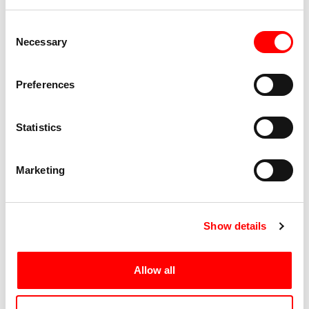
Accessibile per persone su sedia a rotelle e
Consent
persone con difficoltà motoria
Necessary
Selection
Presenza di servizi igienici
Preferences
presenza rumori forti, buio totale
TW
Statistics
Crediti
Marketing
Creazione:
Les Idoles Collective
Danza:
Chandra Grangean e Lise Messina
Show details
Musiche originali eseguite dal vivo:
Martin Malatray-
Ravit
Allow all
Design del trucco:
Chloé Herouart e Les Idoles