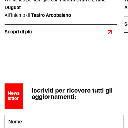
Workshop per famiglie con
Florent Brun e Évane
W
Duguet
A
All’interno di
Teatro Arcobaleno
S
Scopri di più
Iscriviti per ricevere tutti gli
News
aggiornamenti:
letter