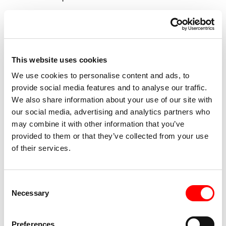
* Per
ONCE UPON A TIME IN GAZA di Tarzan e
Arab Nasser
: biglietto unico a
10 €
.
Tutti gli incassi della proiezione saranno devoluti al
This website uses cookies
fondo di supporto per famiglie di Gaza a Bologna
,
colletta volontaria organizzata da Bologna per Gaza e
We use cookies to personalise content and ads, to
provide social media features and to analyse our traffic.
destinata alle persone palestinesi in arrivo, per i
We also share information about your use of our site with
familiari a Gaza, per attività creative, di condivisone e
our social media, advertising and analytics partners who
di cura.
may combine it with other information that you’ve
provided to them or that they’ve collected from your use
of their services.
ABBONAMENTI – MODALITÀ DI
ACQUISTO E COSTI
Consent
È possibile comprare
un pacchetto di 3 o 5
Necessary
Selection
spettacoli DANZA
, oppure
3 o 5 proiezioni CINEMA
a prezzo calmierato. L’abbonamento sarà acquistabile
dal 30 ottobre al Centro Festival allestito al DAS –
Preferences