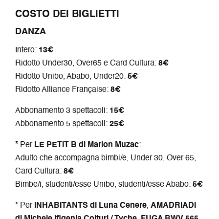
COSTO DEI BIGLIETTI
DANZA
Intero:
13€
Ridotto Under30, Over65 e Card Cultura:
8€
Ridotto Unibo, Ababo, Under20:
5€
Ridotto Alliance Française:
8€
Abbonamento 3 spettacoli:
15€
Abbonamento 5 spettacoli:
25€
* Per
LE PETIT B di Marion Muzac
:
Adulto che accompagna bimbi/e, Under 30, Over 65,
Card Cultura:
8€
Bimbe/i, studenti/esse Unibo, studenti/esse Ababo:
5€
* Per
INHABITANTS di Luna Cenere
,
AMADRIADI
di Michele Ifigenia Colturi / Tyche
,
FUGA BWV 565