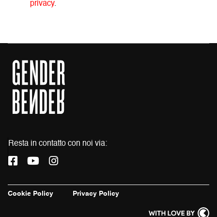
privacy
.
Resta in contatto con noi via:
L
L
L
a
a
a
p
p
p
a
a
a
Cookie Policy
Privacy Policy
g
g
g
i
i
i