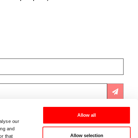
rivolto alla cittadinanza che esplora i concetti di
prossimità, interdipendenza e
transindividualità
.
lla privacy
.
Allow all
alyse our
ing and
Allow selection
r that