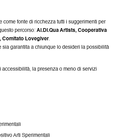
i
r
n
a
e
s
e come fonte di ricchezza tutti i suggerimenti per
t
 questo percorso:
Al.Di.Qua Artists, Cooperativa
r
, Comitato Lovegiver
.
a
sia garantita a chiunque lo desideri la possibilità
 accessibilità, la presenza o meno di servizi
erimentali
sitivo Arti Sperimentali