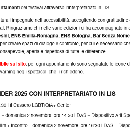
untamenti
del festival attraverso l’interpretariato in LIS.
turali impegnate nell’accessibilità, accogliendo con gratitudine 
tival. Ringraziamo chi nelle varie edizioni ci ha accompagnato in
esini, ENS Emilia-Romagna, ENS Bologna, Bar Senza Nome
er creare spazi di dialogo e confronto, per cui è necessario che 
onsapevole, aperta e rispettosa di tutte le differenze.
ile sul sito
: per ogni appuntamento sono segnalate le icone di
r warning negli spettacoli che li richiedono.
DER 2025 CON INTERPRETARIATO IN LIS
19:30 | Il Cassero LGBTIQIA+ Center
Min – domenica 2 novembre, ore 14:30 | DAS – Dispositivo Arti Sp
 film + incontro – domenica 2 novembre, ore 16:30 | DAS – Dispo