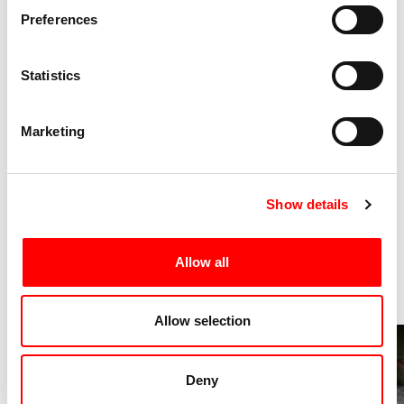
Jean-Armand Bougrelle
è uno sceneggiatore e
Preferences
regista di Tokyo. Ha scritto cortometraggi e
lungometraggi proiettati in festival cinematografici di
Statistics
tutto il mondo come Cannes e Venezia. Bound è il suo
primo documentario.
Marketing
Show details
Allow all
Allow selection
Deny