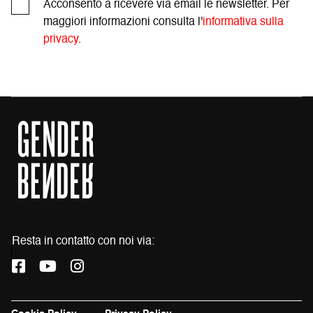
Acconsento a ricevere via email le newsletter. Per
maggiori informazioni consulta l'
informativa sulla
privacy
.
Resta in contatto con noi via:
L
L
L
a
a
a
p
p
p
a
a
a