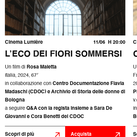
Cinema Lumière
11/06
H 20:00
C
L’ECO DEI FIORI SOMMERSI
Un film di
Rosa Maietta
U
Italia, 2024, 67′
F
in collaborazione con
Centro Documentazione Flavia
2
Madaschi
(CDOC) e Archivio di Storia delle donne di
P
Bologna
v.
a seguire
Q&A con la regista insieme a Sara De
I
Giovanni e Cora Benetti del CDOC
B
Scopri di più
Acquista
S