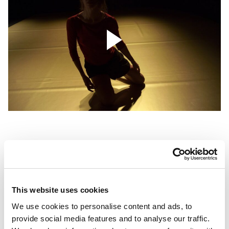
Stefania Tansini
è diplomata all’Accademia Paolo
Grassi. Ha lavorato come danzatrice per Romeo
Castellucci, Cindy Van Acker, Simona Bertozzi, Luca
This website uses cookies
Veggetti, Enzo Cosimi, Ariella Vidach. Collabora come
danzatrice per Motus. Ha intrapreso un percorso
We use cookies to personalise content and ads, to
autoriale di ricerca sul corpo che porta avanti
provide social media features and to analyse our traffic.