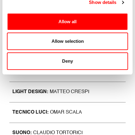
Anticorpi” (con Alessandro Pontremoli, Edizioni
Show details
Cantieri), “Fare Artaud. Il Teatro della Crudeltà in Italia
1935-1970” (Editoria & Spettacolo). Dal 2014 è
Allow all
codirettore artistico di TIR Danza, organismo di
produzione della danza.
Allow selection
Deny
COREOGRAFIA E PERFORMANCE
STEFANIA
TANSINI
LIGHT DESIGN
MATTEO CRESPI
TECNICO LUCI
OMAR SCALA
SUONO
CLAUDIO TORTORICI