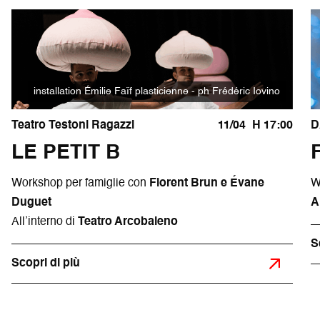
installation Émilie Faïf plasticienne - ph Frédéric Iovino
Teatro Testoni Ragazzi
11/04
H 17:00
D
LE PETIT B
Workshop per famiglie con
Florent Brun e Évane
W
Duguet
A
All’interno di
Teatro Arcobaleno
S
Scopri di più