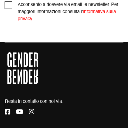
Acconsento a ricevere via email le newsletter. Per
maggiori informazioni consulta l'
informativa sulla
privacy
.
Resta in contatto con noi via:
L
L
L
a
a
a
p
p
p