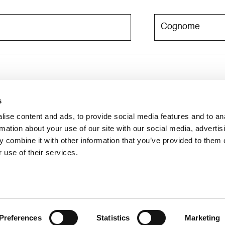
s
e newsletter. Per maggiori informazioni consulta l'
informativa su
ise content and ads, to provide social media features and to an
rmation about your use of our site with our social media, advertis
 combine it with other information that you’ve provided to them o
 use of their services.
Preferences
Statistics
Marketing