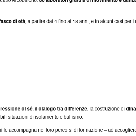
 Teatro Arcobaleno:
80 laboratori gratuiti di movimento e danza
fasce di età
, a partire dai 4 fino ai 18 anni, e in alcuni casi per 
pressione di sé
, il
dialogo tra differenze
, la costruzione di
dina
bili situazioni di isolamento e bullismo.
chi le accompagna nei loro percorsi di formazione – ad accogliere