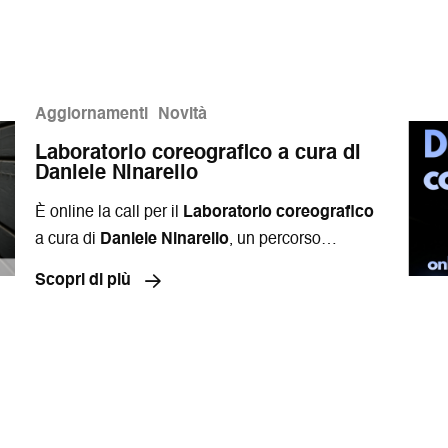
Aggiornamenti
Novità
Laboratorio coreografico a cura di
Daniele Ninarello
È online la call per il
Laboratorio coreografico
a cura di
Daniele Ninarello
, un percorso
laboratoriale
gratuito
con esito performativo
Scopri di più
rivolto alla cittadinanza che esplora i concetti di
prossimità, interdipendenza e
transindividualità
.