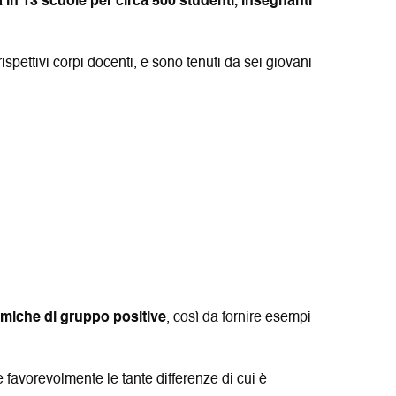
i
r
 in 13 scuole per circa 500 studenti, insegnanti
n
a
e
s
i rispettivi corpi docenti, e sono tenuti da sei giovani
t
r
a
miche di gruppo positive
, così da fornire esempi
 favorevolmente le tante differenze di cui è