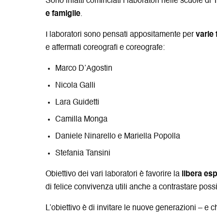
Sono infatti cominciati i laboratori nelle scuole di
e famiglie
.
I laboratori sono pensati appositamente per
varie 
e affermati coreografi e coreografe:
Marco D’Agostin
Nicola Galli
Lara Guidetti
Camilla Monga
Daniele Ninarello e Mariella Popolla
Stefania Tansini
Obiettivo dei vari laboratori è favorire la
libera es
di felice convivenza utili anche a contrastare possi
L’obiettivo è di invitare le nuove generazioni – e 