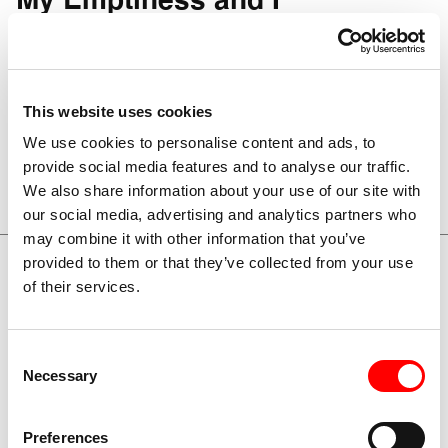
My Emptiness and I
Un film di Adrián Silvestre
(Spagna, 2021, 98′)
v.o. sottotitoli italiano
This website uses cookies
We use cookies to personalise content and ads, to
Scopri di più
provide social media features and to analyse our traffic.
We also share information about your use of our site with
our social media, advertising and analytics partners who
may combine it with other information that you’ve
provided to them or that they’ve collected from your use
of their services.
12/09
LUN
Consent
Necessary
Selection
2 Spettacoli
Preferences