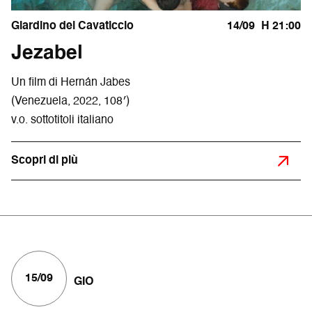
Giardino del Cavaticcio
14/09
H 21:00
Jezabel
Un film di Hernán Jabes
(Venezuela, 2022, 108′)
v.o. sottotitoli italiano
Scopri di più
15/09
GIO