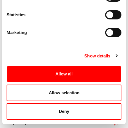
Statistics
Marketing
Show details
Zoo
12/09
H 18:30
Allow all
Internazionale Kids incontra
Hélène Druvert
Allow selection
Alberto Emiletti di Internazionale Kids incontra Hélène
Druvert
Deny
Scopri di più